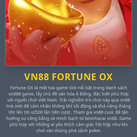
VN88 FORTUNE OX
Fortune OX là một tựa game slot nổi bật trong danh sách
vn888 game, lấy chủ đề văn hóa Á Đông, đặc biệt phù hợp
với người chơi Việt Nam. Trải nghiệm trò chơi này qua vn88
link mới để cảm nhận không khí sôi động và khả năng thắng
lớn lên tới x2500 lần tiền cược. Tham gia vn88 cuoc để tận
hưởng sự công bằng và minh bạch từ keonhacai vn88. Game
phù hợp với những ai yêu thích cảm giác hồi hộp như khi
chơi ván thùng phá sảnh poker.