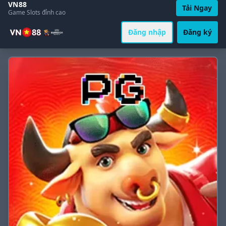
VN88
Tải Ngay
Game Slots đỉnh cao
Đăng nhập
Đăng ký